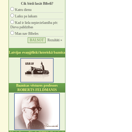
Cik bieži lasāt Bībeli?
Katru dienu
Laiku pa laikam
Kad ir liela nepieciešamība pēc
Dieva palīdzības
Man nav Bībeles
Rezultāti »
Latvijas evaņģēliski luteriskā baznīca
Baznīcas vēstures profesors
ROBERTS FELDMANIS