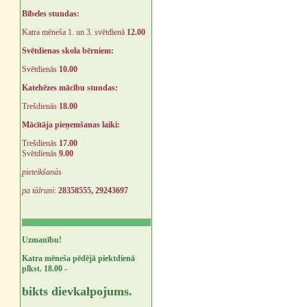
Bībeles stundas:
Katra mēneša 1. un 3. svētdienā
12.00
Svētdienas skola bērniem:
Svētdienās
10.00
Katehēzes mācību stundas:
Trešdienās
18.00
Mācītāja pieņemšanas laiki:
Trešdienās
17.00
Svētdienās
9.00
pieteikšanās
pa tālruni
:
28358555, 29243697
Uzmanību!
Katra mēneša pēdējā piektdienā
plkst. 18.00 -
bikts dievkalpojums.