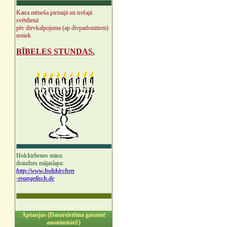
Katra mēneša pirmajā un trešajā
svētdienā
pēc dievkalpojuma (ap divpadsmitiem)
notiek
BĪBELES STUNDAS.
Holckirhenes māsu
draudzes mājaslapa:
http://www.holzkirchen
-evangelisch.de
Aptaujas (Datorsistēma garantē
anonimitāti!)