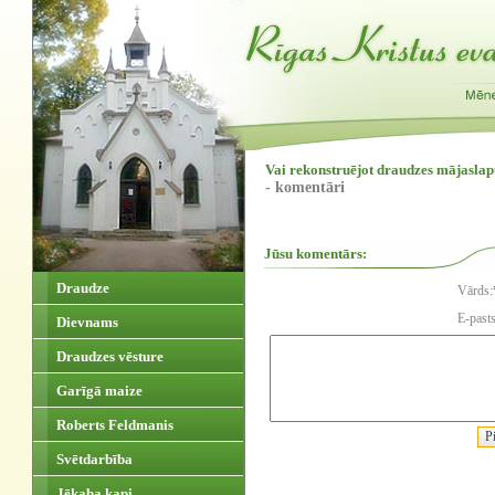
Vai rekonstruējot draudzes mājaslapu
- komentāri
Jūsu komentārs:
Draudze
Vārds:
E-pasts
Dievnams
Draudzes vēsture
Garīgā maize
Roberts Feldmanis
Svētdarbība
Jēkaba kapi