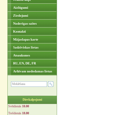
Aizlūgumi
Ziedojumi
Noderīgas saites
Kontakti
Mājaslapas karte
Sadzīviskas lietas
Atsauksmes
RU, EN, DE, FR
Arhīvam nododamas lietas
Dievkalpojumi
Svētdienās
10.00
Trešdienās
18.00