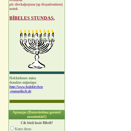
svētdienā
pēc dievkalpojuma (ap divpadsmitiem)
notiek
BĪBELES STUNDAS.
Holckirhenes māsu
draudzes mājaslapa:
http://www.holzkirchen
-evangelisch.de
Aptaujas (Datorsistēma garantē
anonimitāti!)
Cik bieži lasāt Bībeli?
Katru dienu