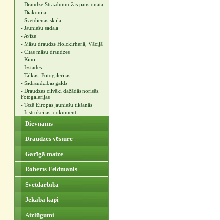
- Draudze Strazdumuižas pansionātā
- Diakonija
- Svētdienas skola
- Jauniešu sadaļa
- Avīze
- Māsu draudze Holckirhenā, Vācijā
- Citas māsu draudzes
- Kino
- Izstādes
- Talkas. Fotogalerijas
- Sadraudzības galds
- Draudzes cilvēki dažādās norisēs.
Fotogalerijas
- Tezē Eiropas jauniešu tikšanās
- Instrukcijas, dokumenti
Dievnams
Draudzes vēsture
Garīgā maize
Roberts Feldmanis
Svētdarbība
Jēkaba kapi
Aizlūgumi