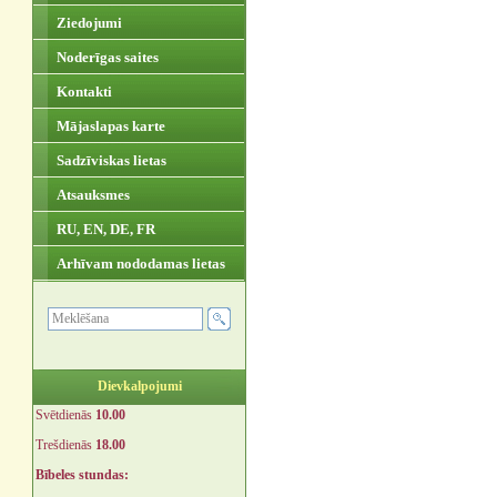
Ziedojumi
Noderīgas saites
Kontakti
Mājaslapas karte
Sadzīviskas lietas
Atsauksmes
RU, EN, DE, FR
Arhīvam nododamas lietas
Dievkalpojumi
Svētdienās
10.00
Trešdienās
18.00
Bībeles stundas: