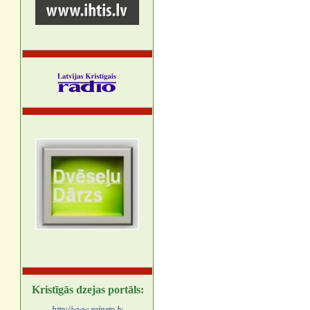
Kristīgās dzejas portāls:
http://www.egineto.lv