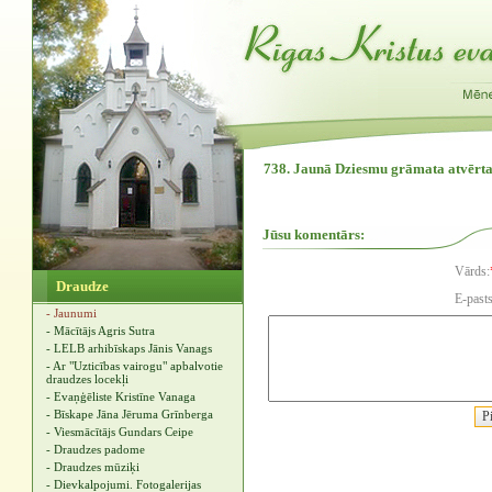
738. Jaunā Dziesmu grāmata atvērta
Jūsu komentārs:
Vārds:
Draudze
E-pasts
- Jaunumi
- Mācītājs Agris Sutra
- LELB arhibīskaps Jānis Vanags
- Ar "Uzticības vairogu" apbalvotie
draudzes locekļi
- Evaņģēliste Kristīne Vanaga
- Bīskape Jāna Jēruma Grīnberga
- Viesmācītājs Gundars Ceipe
- Draudzes padome
- Draudzes mūziķi
- Dievkalpojumi. Fotogalerijas