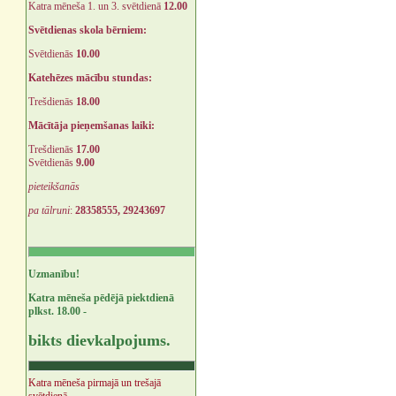
Katra mēneša 1. un 3. svētdienā
12.00
Svētdienas skola bērniem:
Svētdienās
10.00
Katehēzes mācību stundas:
Trešdienās
18.00
Mācītāja pieņemšanas laiki:
Trešdienās
17.00
Svētdienās
9.00
pieteikšanās
pa tālruni
:
28358555, 29243697
Uzmanību!
Katra mēneša pēdējā piektdienā
plkst. 18.00 -
bikts dievkalpojums.
Katra mēneša pirmajā un trešajā