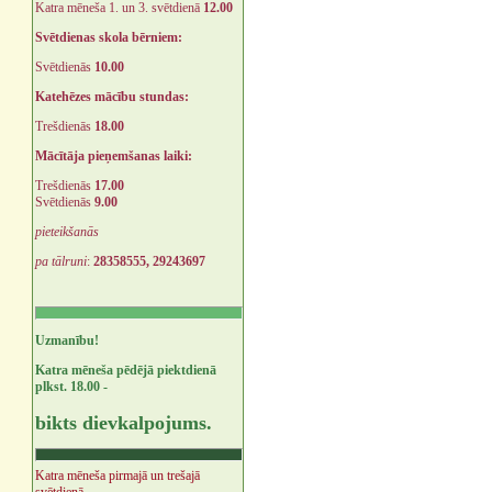
Katra mēneša 1. un 3. svētdienā
12.00
Svētdienas skola bērniem:
Svētdienās
10.00
Katehēzes mācību stundas:
Trešdienās
18.00
Mācītāja pieņemšanas laiki:
Trešdienās
17.00
Svētdienās
9.00
pieteikšanās
pa tālruni
:
28358555, 29243697
Uzmanību!
Katra mēneša pēdējā piektdienā
plkst. 18.00 -
bikts dievkalpojums.
Katra mēneša pirmajā un trešajā