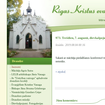
973. Trešdien, 7. augustā, dievkalpo
Iesūtīts: 2019.08.04 00:16
Sakarā ar mācītāja piedalīšanos konferencē t
Draudze
nenotiks.
- Jaunumi
- Mācītājs Agris Sutra
« atpakaļ
- LELB arhibīskaps Jānis Vanags
- Ar "Uzticības vairogu" apbalvotie
draudzes locekļi
- Evaņģēliste Kristīne Vanaga
- Bīskape Jāna Jēruma Grīnberga
- Viesmācītājs Gundars Ceipe
- Draudzes padome
- Draudzes mūziķi
Jūsu komentārs:
- Dievkalpojumi. Fotogalerijas