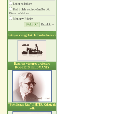
Laiku pa laikam
Kad ir liela nepieciešamība pēc
Dieva palīdzības
Man nav Bībeles
Rezultāti »
Latvijas evaņģēliski luteriskā baznīca
Baznīcas vēstures profesors
ROBERTS FELDMANIS
"Svētdienas Rīts", IHTIS, Kristīgais
radio