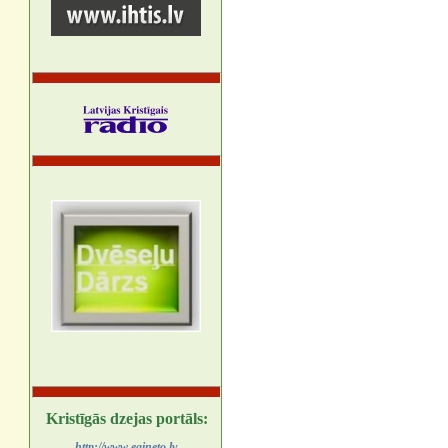
Kristīgās dzejas portāls:
http://www.egineto.lv