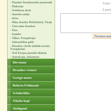
- Draudze Strazdumuižas pansionātā
Vārds:
- Diakonija
E-pasts
- Svētdienas skola
- Jauniešu sadaļa
- Avīze
- Māsu draudze Holckirhenā, Vācijā
- Citas māsu draudzes
- Kino
- Izstādes
- Talkas. Fotogalerijas
- Sadraudzības galds
- Draudzes cilvēki dažādās norisēs.
Fotogalerijas
- Tezē Eiropas jauniešu tikšanās
- Instrukcijas, dokumenti
Dievnams
Draudzes vēsture
Garīgā maize
Roberts Feldmanis
Svētdarbība
Jēkaba kapi
Aizlūgumi