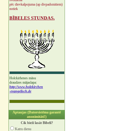
svētdienā
pēc dievkalpojuma (ap divpadsmitiem)
notiek
BĪBELES STUNDAS.
Holckirhenes māsu
draudzes mājaslapa:
http://www.holzkirchen
-evangelisch.de
Aptaujas (Datorsistēma garantē
anonimitāti!)
Cik bieži lasāt Bībeli?
Katru dienu