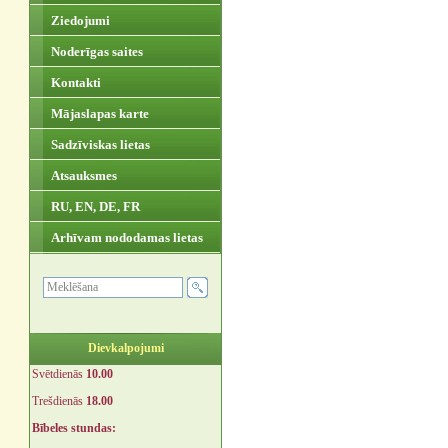
Ziedojumi
Noderīgas saites
Kontakti
Mājaslapas karte
Sadzīviskas lietas
Atsauksmes
RU, EN, DE, FR
Arhīvam nododamas lietas
Dievkalpojumi
Svētdienās
10.00
Trešdienās
18.00
Bībeles stundas: