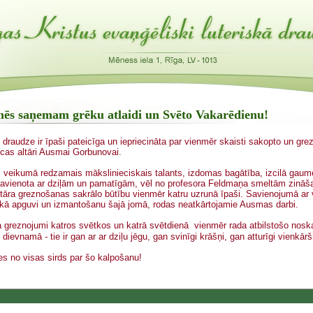
mēs saņemam grēku atlaidi un Svēto Vakarēdienu!
draudze ir īpaši pateicīga un iepriecināta par vienmēr skaisti sakopto un gre
cas altāri Ausmai Gorbunovai.
 veikumā redzamais mākslinieciskais talants, izdomas bagātība, izcilā gaum
avienota ar dziļām un pamatīgām, vēl no profesora Feldmaņa smeltām zinā
ltāra greznošanas sakrālo būtību vienmēr katru uzrunā īpaši. Savienojumā ar 
kā apguvi un izmantošanu šajā jomā, rodas neatkārtojamie Ausmas darbi.
a greznojumi katros svētkos un katrā svētdienā vienmēr rada atbilstošo nosk
dievnamā - tie ir gan ar ar dziļu jēgu, gan svinīgi krāšņi, gan atturīgi vienkārš
es no visas sirds par šo kalpošanu!