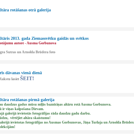
ltāra rotāšanas otrā galerija
ltāris 2013. gada Ziemassvētku gaidās un svētkos
otājumu autore - Ausma Gorbunova
Agra Sutras un Arnolda Brūdera foto
rīs dāvanas vienā dienā
ŠEIT!
akstu lasiet
ltāra rotāšanas pirmā galerija
au daudzus gadus mūsu mīļās baznīciņas altāru rotā Ausma Gorbunova.
ā ir viņas kalpošana Dievam.
ajā galerijā ievietotās fotogrāfijas rāda daudzu gadu darbu.
ūdzu, vērtējiet altāra skaistumu!
alerijā ievietotas fotogrāfijas no Ausmas Gorbunovas, Jāņa Turlaja un Arnolda Brūder
olekcijām!