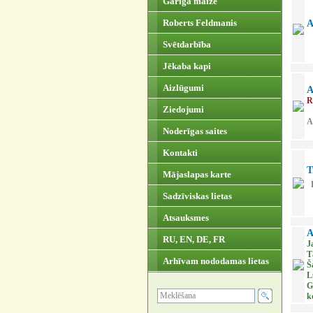
Garīgā maize
Roberts Feldmanis
A
Svētdarbība
Jēkaba kapi
Aizlūgumi
A
R
Ziedojumi
‍
Noderīgas saites
Kontakti
T
Mājaslapas karte
R
Sadzīviskas lietas
Atsauksmes
A
RU, EN, DE, FR
J
T
Arhīvam nododamas lietas
Š
L
G
k