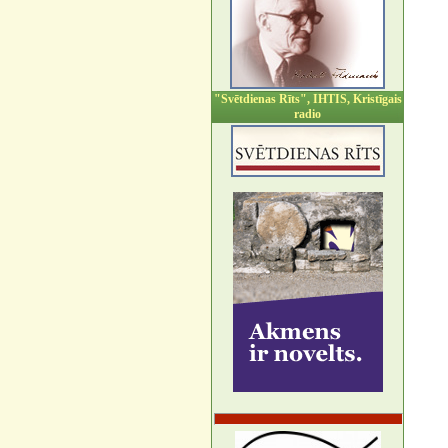
"Svētdienas Rīts", IHTIS, Kristīgais
radio