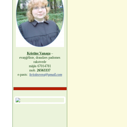
Kristīne Vanaga
–
evaņģēliste, draudzes padomes
rakstvede
mājās 67014781
mob.
26563337
e-pasts:
kristinevng@gmail.com