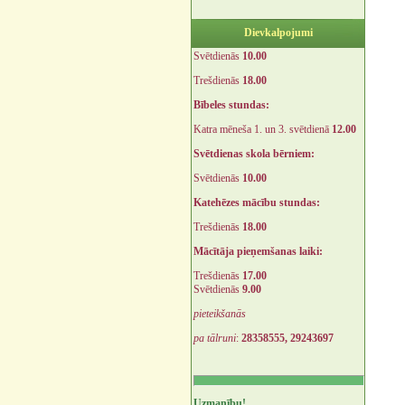
Dievkalpojumi
Svētdienās
10.00
Trešdienās
18.00
Bībeles stundas:
Katra mēneša 1. un 3. svētdienā
12.00
Svētdienas skola bērniem:
Svētdienās
10.00
Katehēzes mācību stundas:
Trešdienās
18.00
Mācītāja pieņemšanas laiki:
Trešdienās
17.00
Svētdienās
9.00
pieteikšanās
pa tālruni
:
28358555, 29243697
Uzmanību!