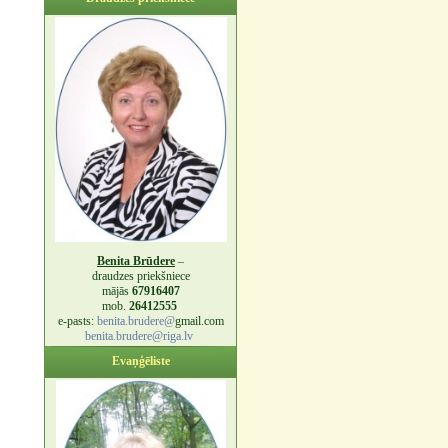
Benita Brūdere
–
draudzes priekšniece
mājās
67916407
mob.
26412555
e-pasts:
benita.brudere@
gmail.com
benita.brudere@riga.lv
Evaņģēliste