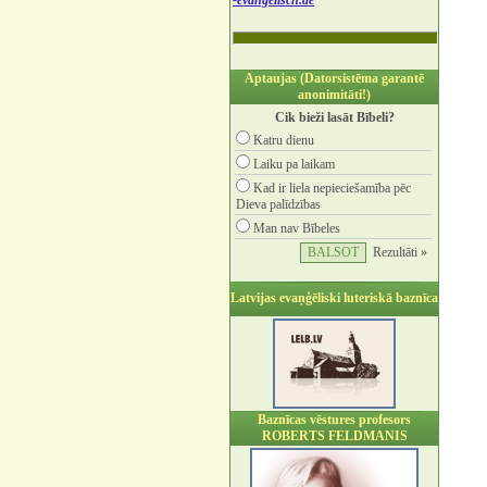
-evangelisch.de
Aptaujas (Datorsistēma garantē
anonimitāti!)
Cik bieži lasāt Bībeli?
Katru dienu
Laiku pa laikam
Kad ir liela nepieciešamība pēc
Dieva palīdzības
Man nav Bībeles
Rezultāti »
Latvijas evaņģēliski luteriskā baznīca
Baznīcas vēstures profesors
ROBERTS FELDMANIS