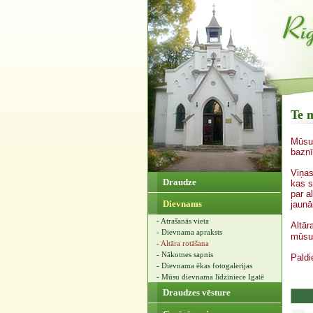
Te 
Mūsu 
baznī
Viņas
Draudze
kas s
par a
Dievnams
jaunā
- Atrašanās vieta
Altār
- Dievnama apraksts
mūsu 
- Altāra rotāšana
- Nākotnes sapnis
Paldi
- Dievnama ēkas fotogalerijas
- Mūsu dievnama līdziniece Igatē
Draudzes vēsture