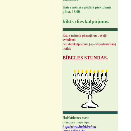
Katra mēneša pēdējā piektdienā
plkst. 18.00 -
bikts dievkalpojums.
Katra mēneša pirmajā un trešajā
svētdienā
pēc dievkalpojuma (ap divpadsmitiem)
notiek
BĪBELES STUNDAS.
Holckirhenes māsu
draudzes mājaslapa:
http://www.holzkirchen