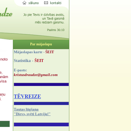
Par mājaslapu
Mājaslapas karte -
ŠEIT
znoto
Statistika -
ŠEIT
E-pasts:
e,
kristusdraudze@gmail.com
šanām
visa
aņu
TĒVREIZE
i.
Tautas lūgšana
"Dievs, svētī Latviju!"