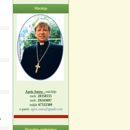
Mācītājs
Agris Sutra -
mācītājs
mob.
28358555
mob.
29243697
mājās
67332369
e-pasts:
agris.sutra@gmail.com
a
Draudzes priekšniece