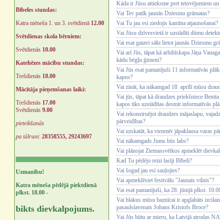
Kāda ir Jūsu attieksme pret tetovējumiem un
Bībeles stundas:
Vai Tev patīk jaunās Dziesmu grāmatas?
Katra mēneša 1. un 3. svētdienā
12.00
Vai Tu jau esi ziedojis kamīna atjaunošanai?
Vai Jūsu dzīvesvietā ir uzstādīti dūmu detekt
Svētdienas skola bērniem:
Vai esat gatavi sākt lietot jaunās Dziesmu g
Svētdienās
10.00
Vai arī Jūs, tāpat kā arhibīskapa Jāņa Vanag
kādu bēgļu ģimeni?
Katehēzes mācību stundas:
Vai Jūs esat pamanījuši 11 informatīvās plā
Trešdienās
18.00
kapos?
Vai zināt, ka nākamgad 18. aprīlī mūsu drau
Mācītāja pieņemšanas laiki:
Vai jūs, tāpat kā draudzes priekšniece Benita
Trešdienās
17.00
kapos tiks uzstādītas desmit informatīvās pl
Svētdienās
9.00
Vai rekonstruējot draudzes mājaslapu, vajadz
pārveidības?
pieteikšanās
Vai uzskatāt, ka vienmēr jāpaklausa varas pā
pa tālruni
:
28358555, 29243697
Vai nākamgads Jums būs labs?
Vai plānojat Ziemassvētkos apmeklēt dievk
Kad Tu pēdējo reizi lasīji Bībeli?
Vai šogad jau esi sauļojies?
Uzmanību!
Vai apmeklēsiet festivālu "Jaunais vilnis"?
Katra mēneša pēdējā piektdienā
Vai esat pamanījuši, ka 28. jūnijā plkst. 10
plkst. 18.00 -
Vai blakus mūsu baznīcai ir apglabāts izcila
bikts dievkalpojums.
pasaulslavenais Johans Kristofs Broce?
Vai Jūs būtu ar mieru, ka Latvijā atrodas 