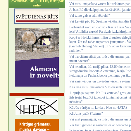
"Svētdienas Rīts", IHTIS, Kristīgais
Vai mūsu mājaslapā varētu likt reklāmas pa
radio
Ja baznīcā dievkalpojuma laikā sēdētu jaunieti
Vai tu no galvas zini tēvreizi?
Vai Latvijā pēc 10. Saeimas vēlēšanām kļūs 
Pārbaudiet savu erudīciju: - Kas ir Firss Sa
iela? Atbildiet uzreiz! Pareizais izskaidrojum
Kopā ar Holckirhenas māsu draudzes delegāc
kapu. Un tad radās neparasts jautājums: - Vai
(Garlieb Helwig Merkel) un Vācijas kancler
radinieki?
Vai Tu citiem stāsti par mūsu dievnamu, par 
mūsu baznīca?
Vai sestdien, 29. maijā plkst. 13.00 dosieti
simtgadnieku Roberta Akmentiņa, Kārļa Rob
Feldmaņa un Paula Žibeika piemiņas pasāk
Vai zināt vārdus un uzvārdus visiem savie
Kas lasa mūsu mājaslapu? (Interesanti uzzināt
1. aprīļa jautājums: Kā Jūs vērtējat Agras jau
līdz ieejai baznīcā izveidot jumtu, lai celiņš
nekrātos?
Kā Jūs vērtējat to, ko dara Neo no 4ATA?
Kā Jums patīk šī ziema?
Vai esat pamanījuši, ka mūsu dievnams un tā 
Vai Jūsu ģimene ir sastapusies ar bezdarba 