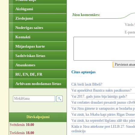
Aizlūgumi
Jūsu komentārs:
Ziedojumi
Vārds:
Noderīgas saites
E-pasts
Kontakti
Mājaslapas karte
Sadzīviskas lietas
Atsauksmes
Citas aptaujas
RU, EN, DE, FR
Arhīvam nododamas lietas
Cik bieži lasāt Bībeli?
Vai apmeklēsit Baznīcu nakts pasākumus?
Vai 2017. gads jums bija laimīgs gads?
Vai cenšaties draudzei piesaistīt jaunus cilvē
Vai Jūsu ģimene ir sastapusies ar bezdarba 
Vai zināt, ka Jēkaba kapi pāries Rīgas Dom
Dievkalpojumi
Vai zināt, ka septembrī lūgšanu zālē tiks pār
Svētdienās
10.00
Kāda ir Jūsu attieksme pret LELB 27. Sinode
ordināciju
Trešdienās
18.00