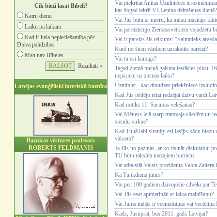
Vai piekrītat Anitas Uzulnieces ierosinājumam 
Cik bieži lasāt Bībeli?
kas šogad iekrīt V.I.Ļeņina dzimšanas dienā?
Katru dienu
Vai Jūs būtu ar mieru, ka mūsu mācītājs kļūt
Laiku pa laikam
Vai pareizticīgo Ziemassvētkiem vajadzētu b
Kad ir liela nepieciešamība pēc
Vai ir pareizs šis teikums: "Saimnieks atve
Dieva palīdzības
Kurš no šiem vārdiem uzrakstīts pareizi?
Man nav Bībeles
Vai tu esi laimīgs?
Rezultāti »
Tagad ziemā melnā gaisma iestāsies plkst. 16.
nepārietu uz ziemas laiku?
Uzminiet - kad draudzes priekšniece izsludin
Latvijas evaņģēliski luteriskā baznīca
Kad Jūs pēdējo reizi redzējāt dzīvu vardi Lat
Kad notiks 11. Saeimas vēlēšanas?
Vai Mēness ielā starp tramvaja sliedēm un iee
stendu virkne?
Kad Tu tā labi sirsnīgi esi lasījis kādu biez
vākiem?
Baznīcas vēstures profesors
ROBERTS FELDMANIS
Ja Jūs no paziņas, ar ko risināt diskutablu 
TU būtu rakstīta mazajiem burtiem
Vai atbalstāt Valsts prezidenta Valda Zatler
Kā Tu ikdienā jūties?
Vai pēc 100 gadiem dzīvojošie cilvēki par Te
Vai Jūs esat apmierināti ar laika mainīšanu?
Vai Jums mājās ir vecmāmiņas vai vectētiņa B
Kāds, Jūsuprāt, būs 2011. gads Latvijai?