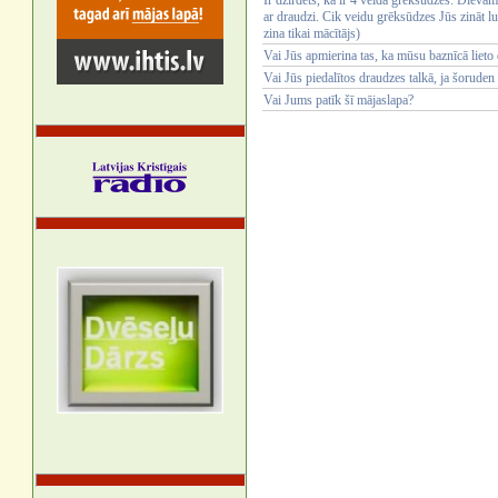
Ir dzirdēts, ka ir 4 veida grēksūdzes: Dievam s
ar draudzi. Cik veidu grēksūdzes Jūs zināt lu
zina tikai mācītājs)
Vai Jūs apmierina tas, ka mūsu baznīcā lieto
Vai Jūs piedalītos draudzes talkā, ja šoruden
Vai Jums patīk šī mājaslapa?