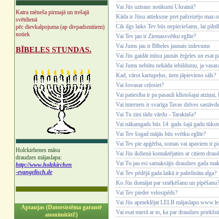
Vai Jūs uztrauc notikumi Ukrainā?
Katra mēneša pirmajā un trešajā
Kāda ir Jūsu attieksme pret pašreizējo maz-s
svētdienā
Cik ilgs laiks Tev būs nepieciešams, lai piln
pēc dievkalpojuma (ap divpadsmitiem)
notiek
Vai Tev jau ir Ziemassvētku eglīte?
Vai Jums jau ir Bībeles jaunais izdevums
BĪBELES STUNDAS.
Vai Jūs gaidāt mūsu jaunās ērģeles un esat pār
Vai Jums nebūtu nekādu iebildumu, ja vasara
Kad, vārot kartupeļus, tiem jāpievieno sāls?
Vai šovasar ceļosiet?
Vai patiesība ir pa pasauli klīstošajai atziņai
Vai internets ir svarīga Tavas dzīves sastāvd
Vai Tu zini tādu vārdu - Taraktaša?
Vai nākamgads būs 14. gads šajā gadu tūksto
Vai Tev šogad mājās būs svētku eglīte?
Vai Tev pie apģērba, somas vai apaviem ir pie
Holckirhenes māsu
Vai Jūs ikdienā kontaktējaties ar citiem dra
draudzes mājaslapa:
Vai Tu jau esi samaksājis draudzes gada ma
http://www.holzkirchen
-evangelisch.de
Vai Tev pēdējā gada laikā ir palielināta alga?
Ko Jūs domājat par smēķēšanu un pīpēšanu
Vai Tev pieder velosipēds?
Vai Jūs apmeklējat LELB mājaslapu www.lel
Aptaujas (Datorsistēma garantē
Vai esat mierā ar to, ka par draudzes priekšni
anonimitāti!)