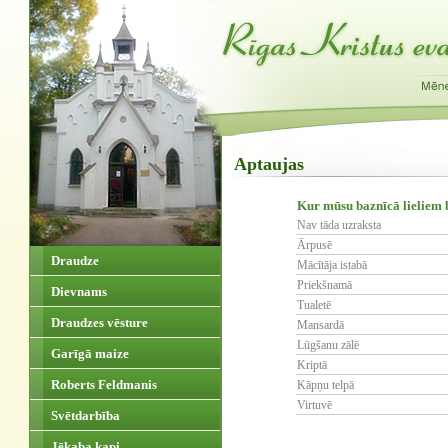
Aptaujas
Kur mūsu baznīcā lieliem 
Nav tāda uzraksta
Ārpusē
Draudze
Mācītāja istabā
Priekšnamā
Dievnams
Tualetē
Draudzes vēsture
Mansardā
Lūgšanu zālē
Garīgā maize
Kriptā
Roberts Feldmanis
Kāpņu telpā
Virtuvē
Svētdarbība
Jēkaba kapi