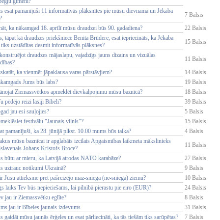
bēgļu ģimeni?
ūs esat pamanījuši 11 informatīvās plāksnītes pie mūsu dievnama un Jēkaba
7 Balsis
?
nāt, ka nākamgad 18. aprīlī mūsu draudzei būs 90. gadadiena?
22 Balsis
s, tāpat kā draudzes priekšniece Benita Brūdere, esat iepriecināts, ka Jēkaba
15 Balsis
tiks uzstādītas desmit informatīvās plāksnes?
konstruējot draudzes mājaslapu, vajadzīgs jauns dizains un vizuālas
11 Balsis
idības?
skatāt, ka vienmēr jāpaklausa varas pārstāvjiem?
14 Balsis
ākamgads Jums būs labs?
19 Balsis
lānojat Ziemassvētkos apmeklēt dievkalpojumu mūsu baznīcā?
18 Balsis
 pēdējo reizi lasīji Bībeli?
39 Balsis
gad jau esi sauļojies?
5 Balsis
meklēsiet festivālu "Jaunais vilnis"?
15 Balsis
at pamanījuši, ka 28. jūnijā plkst. 10.00 mums būs talka?
4 Balsis
akus mūsu baznīcai ir apglabāts izcilais Apgaismības laikmeta mākslinieks
11 Balsis
lslavenais Johans Kristofs Broce?
ūs būtu ar mieru, ka Latvijā atrodas NATO karabāze?
27 Balsis
ūs uztrauc notikumi Ukrainā?
9 Balsis
r Jūsu attieksme pret pašreizējo maz-sniega (ne-sniega) ziemu?
10 Balsis
gs laiks Tev būs nepieciešams, lai pilnībā pierastu pie eiro (EUR)?
24 Balsis
v jau ir Ziemassvētku eglīte?
8 Balsis
ms jau ir Bībeles jaunais izdevums
31 Balsis
s gaidāt mūsu jaunās ērģeles un esat pārliecināti, ka tās tiešām tiks sarūpētas?
7 Balsis