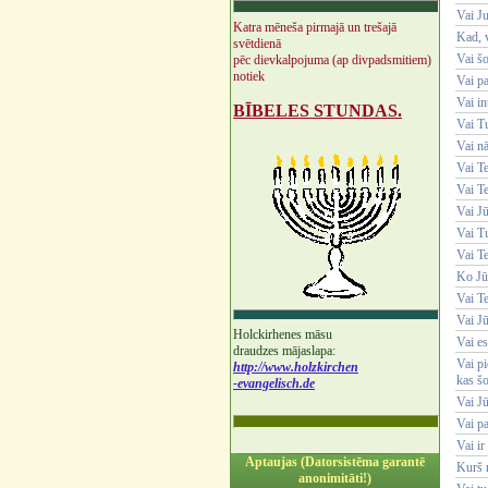
Vai Ju
Katra mēneša pirmajā un trešajā
Kad, v
svētdienā
Vai šo
pēc dievkalpojuma (ap divpadsmitiem)
notiek
Vai pa
Vai in
BĪBELES STUNDAS.
Vai Tu
Vai n
Vai T
Vai Te
Vai Jū
Vai T
Vai Te
Ko Jū
Vai T
Vai J
Holckirhenes māsu
Vai es
draudzes mājaslapa:
Vai pi
http://www.holzkirchen
kas šo
-evangelisch.de
Vai Jū
Vai pa
Vai ir
Aptaujas (Datorsistēma garantē
Kurš n
anonimitāti!)