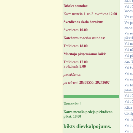
kādu 
Bībeles stundas:
Vai J
kapos
Katra mēneša 1. un 3. svētdienā
12.00
Vai zi
Svētdienas skola bērniem:
Vai jū
kapos 
Svētdienās
10.00
Vai re
pārve
Katehēzes mācību stundas:
Vai uz
Trešdienās
18.00
Vai n
Mācītāja pieņemšanas laiki:
Vai p
Kad Tu
Trešdienās
17.00
Svētdienās
9.00
Vai šo
Vai ap
pieteikšanās
Vai es
pa tālruni
:
28358555, 29243697
Vai bl
pasau
Vai J
Vai J
Uzmanību!
Kāda i
Katra mēneša pēdējā piektdienā
Cik il
plkst. 18.00 -
Vai Te
bikts dievkalpojums.
Vai Ju
Vai Jū