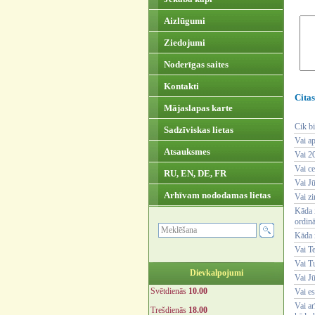
Aizlūgumi
Ziedojumi
Noderīgas saites
Kontakti
Citas
Mājaslapas karte
Cik bi
Sadzīviskas lietas
Vai a
Atsauksmes
Vai 2
Vai ce
RU, EN, DE, FR
Vai J
Arhīvam nododamas lietas
Vai zi
Kāda 
ordinā
Kāda 
Vai T
Vai Tu
Dievkalpojumi
Vai Jū
Svētdienās
10.00
Vai es
Vai ar
Trešdienās
18.00