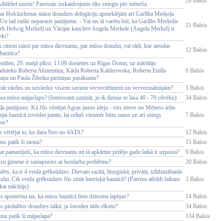
28 Balsis
Atbildiet uzreiz! Pareizais izskaidrojums tiks sniegts pēc mēneša.
ar Holckirhenas māsu draudzes delegāciju apmeklējām arī Garlība Merķeļa
Un tad radās neparasts jautājums: - Vai tas tā varētu būt, ka Garlībs Merķelis
21 Balsis
ieb Helwig Merkel) un Vācijas kanclere Angela Merkele (Angela Merkel) ir
eki?
 citiem stāsti par mūsu dievnamu, par mūsu draudzi, vai rādi, kur atrodas
12 Balsis
baznīca?
stdien, 29. maijā plkst. 13.00 dosieties uz Rīgas Domu, uz mācītāju
adnieku Roberta Akmentiņa, Kārļa Roberta Kalderovska, Roberta Emīla
6 Balsis
aņa un Paula Žibeika piemiņas pasākumu?
ināt vārdus un uzvārdus visiem saviem vecvectētiņiem un vecvecmāmiņām?
3 Balsis
sa mūsu mājaslapu? (Interesanti uzzināt, jo ik dienas to lasa 40 - 70 cilvēku)
34 Balsis
īļa jautājums: Kā Jūs vērtējat Agras jauno ideju - virs ietves no Mēness ielas
eejai baznīcā izveidot jumtu, lai celiņš vienmēr būtu sauss un arī sniegs
7 Balsis
tos?
s vērtējat to, ko dara Neo no 4ATA?
12 Balsis
ms patīk šī ziema?
15 Balsis
at pamanījuši, ka mūsu dievnams un tā apkārtne pēdējo gadu laikā ir uzposta?
9 Balsis
ūsu ģimene ir sastapusies ar bezdarba problēmu?
20 Balsis
rdēts, ka ir 4 veida grēksūdzes: Dievam sacītā, liturģiskā, privātā, izlīdzināšanās
udzi. Cik veidu grēksūdzes Jūs zināt luteriskā baznīcā? (Pareizo atbildi laikam
3 Balsis
ikai mācītājs)
s apmierina tas, ka mūsu baznīcā lieto dziesmu lapiņas?
14 Balsis
s piedalītos draudzes talkā, ja šoruden tādu rīkotu?
34 Balsis
ms patīk šī mājaslapa?
134 Balsis