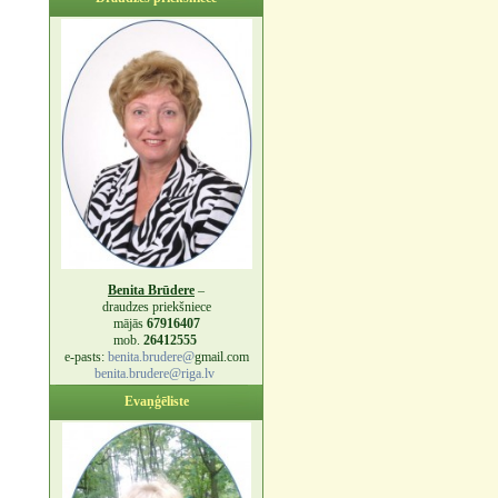
Benita Brūdere
–
draudzes priekšniece
mājās
67916407
mob.
26412555
e-pasts:
benita.brudere@
gmail.com
benita.brudere@riga.lv
Evaņģēliste