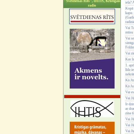
"Svētdienas Rīts", IHTIS, Kristīgais
iela? 
radio
Kopā 
kapu. 
(Garl
radini
Vai Tu
mūsu 
Vai se
simtg
Feldm
Vai z
Kas la
1. apr
līdz i
nekrā
Kā Jū
Kā Ju
Vai es
Vai J
Ir dzi
ar dra
zina t
Vai Jū
Vai Jū
Vai Ju