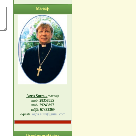
Mācītājs
Agris Sutra -
mācītājs
mob.
28358555
mob.
29243697
mājās
67332369
e-pasts:
agris.sutra@gmail.com
Draudzes priekšniece