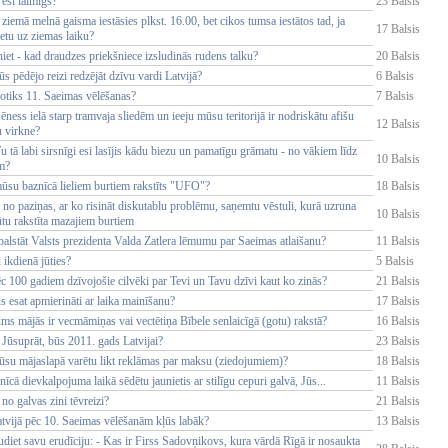
 esi laimīgs?
23 Balsis
ziemā melnā gaisma iestāsies plkst. 16.00, bet cikos tumsa iestātos tad, ja
17 Balsis
etu uz ziemas laiku?
et - kad draudzes priekšniece izsludinās rudens talku?
20 Balsis
s pēdējo reizi redzējāt dzīvu vardi Latvijā?
6 Balsis
otiks 11. Saeimas vēlēšanas?
7 Balsis
ness ielā starp tramvaja sliedēm un ieeju mūsu teritorijā ir nodriskātu afišu
12 Balsis
u virkne?
 tā labi sirsnīgi esi lasījis kādu biezu un pamatīgu grāmatu - no vākiem līdz
10 Balsis
m?
ūsu baznīcā lieliem burtiem rakstīts "UFO"?
18 Balsis
 no paziņas, ar ko risināt diskutablu problēmu, saņemtu vēstuli, kurā uzruna
10 Balsis
tu rakstīta mazajiem burtiem
balstāt Valsts prezidenta Valda Zatlera lēmumu par Saeimas atlaišanu?
11 Balsis
ikdienā jūties?
5 Balsis
c 100 gadiem dzīvojošie cilvēki par Tevi un Tavu dzīvi kaut ko zinās?
21 Balsis
s esat apmierināti ar laika mainīšanu?
17 Balsis
ms mājās ir vecmāmiņas vai vectētiņa Bībele senlaicīgā (gotu) rakstā?
16 Balsis
Jūsuprāt, būs 2011. gads Latvijai?
23 Balsis
ūsu mājaslapā varētu likt reklāmas par maksu (ziedojumiem)?
18 Balsis
nīcā dievkalpojuma laikā sēdētu jaunietis ar stilīgu cepuri galvā, Jūs...
11 Balsis
 no galvas zini tēvreizi?
21 Balsis
atvijā pēc 10. Saeimas vēlēšanām kļūs labāk?
13 Balsis
diet savu erudīciju: - Kas ir Firss Sadovņikovs, kura vārdā Rīgā ir nosaukta