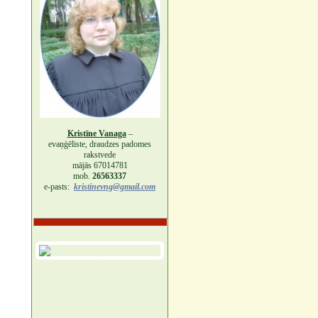
Kristīne Vanaga
–
evaņģēliste, draudzes padomes
rakstvede
mājās 67014781
mob.
26563337
e-pasts:
kristinevng@gmail.com