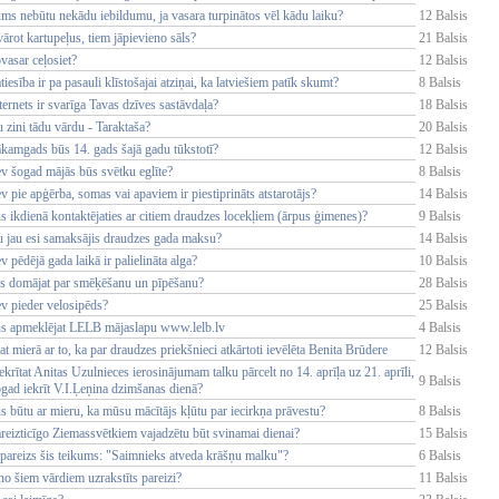
ms nebūtu nekādu iebildumu, ja vasara turpinātos vēl kādu laiku?
12 Balsis
ārot kartupeļus, tiem jāpievieno sāls?
21 Balsis
vasar ceļosiet?
12 Balsis
tiesība ir pa pasauli klīstošajai atziņai, ka latviešiem patīk skumt?
8 Balsis
ternets ir svarīga Tavas dzīves sastāvdaļa?
18 Balsis
 zini tādu vārdu - Taraktaša?
20 Balsis
ākamgads būs 14. gads šajā gadu tūkstotī?
12 Balsis
ev šogad mājās būs svētku eglīte?
8 Balsis
v pie apģērba, somas vai apaviem ir piestiprināts atstarotājs?
14 Balsis
s ikdienā kontaktējaties ar citiem draudzes locekļiem (ārpus ģimenes)?
9 Balsis
u jau esi samaksājis draudzes gada maksu?
14 Balsis
v pēdējā gada laikā ir palielināta alga?
10 Balsis
s domājat par smēķēšanu un pīpēšanu?
28 Balsis
ev pieder velosipēds?
25 Balsis
ūs apmeklējat LELB mājaslapu www.lelb.lv
4 Balsis
at mierā ar to, ka par draudzes priekšnieci atkārtoti ievēlēta Benita Brūdere
12 Balsis
ekrītat Anitas Uzulnieces ierosinājumam talku pārcelt no 14. aprīļa uz 21. aprīli,
9 Balsis
gad iekrīt V.I.Ļeņina dzimšanas dienā?
s būtu ar mieru, ka mūsu mācītājs kļūtu par iecirkņa prāvestu?
8 Balsis
reizticīgo Ziemassvētkiem vajadzētu būt svinamai dienai?
15 Balsis
 pareizs šis teikums: "Saimnieks atveda krāšņu malku"?
6 Balsis
o šiem vārdiem uzrakstīts pareizi?
11 Balsis