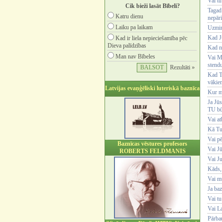
Vai tu
Cik bieži lasāt Bībeli?
Tagad 
Katru dienu
nepāri
Laiku pa laikam
Uzmini
Kad Jū
Kad ir liela nepieciešamība pēc
Dieva palīdzības
Kad n
Man nav Bībeles
Vai Mē
stend
Rezultāti »
Kad Tu
vākie
Latvijas evaņģēliski luteriskā baznīca
Kur m
Ja Jūs
TU bū
Vai at
Kā Tu 
Vai pē
Baznīcas vēstures profesors
Vai Jū
ROBERTS FELDMANIS
Vai Ju
Kāds, 
Vai m
Ja baz
Vai tu
Vai L
Pārbau