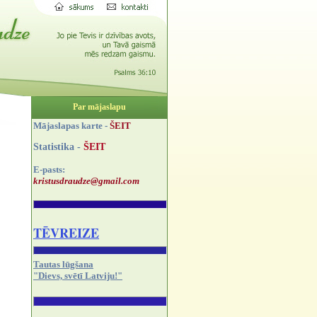
Par mājaslapu
Mājaslapas karte -
ŠEIT
Statistika -
ŠEIT
E-pasts:
kristusdraudze@gmail.com
TĒVREIZE
Tautas lūgšana
"Dievs, svētī Latviju!"