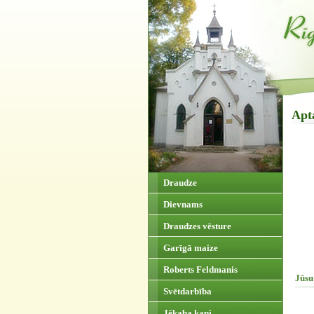
Apt
Draudze
Dievnams
Draudzes vēsture
Garīgā maize
Roberts Feldmanis
Jūsu
Svētdarbība
Jēkaba kapi