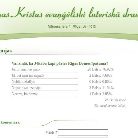
aujas
Vai zināt, ka Jēkaba kapi pāries Rīgas Domes īpašuma?
Jā, un man tas patīk
20 Balsis
76.92%
Jā, bet man tas nepatīk
2 Balsis
7.69%
Nebiju dzirdējis
0 Balsis
0.00%
Nupat tikai uzzināju
3 Balsis
11.54%
Nezinu, ko domāt
1 Balsis
3.85%
26
Balsis kopā
(Jūs tagad nevarat balsot)
 komentārs:
Vārds:
*