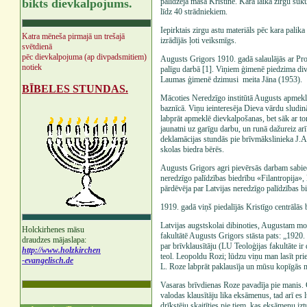
bikts dievkalpojums.
palīdzēja māsa Kristīne. Kara laikā zirgu suk
līdz 40 strādniekiem.
Iepirktais zirgu astu materiāls pēc kara palik
Katra mēneša pirmajā un trešajā
izrādījās ļoti veiksmīgs.
svētdienā
pēc dievkalpojuma (ap divpadsmitiem)
Augusts Grigors 1910. gadā salaulājās ar Pro
notiek
palīgu darbā [1]. Viņiem ģimenē piedzima d
Laumas ģimenē dzimusi meita Jāna (1953).
BĪBELES STUNDAS.
Mācoties Neredzīgo institūtā Augusts apmekl
baznīcā. Viņu ieinteresēja Dieva vārdu sludin
labprāt apmeklē dievkalpošanas, bet sāk ar to
jaunatni uz garīgu darbu, un runā dažureiz ar
deklamācijas stundās pie brīvmākslinieka J.
skolas biedra bērēs.
Augusts Grigors agri pievērsās darbam sabied
neredzīgo palīdzības biedrību «Filantropija», 
pārdēvēja par Latvijas neredzīgo palīdzības b
1919. gadā viņš piedalījās Kristīgo centrālā
Latvijas augstskolai dibinoties, Augustam mo
Holckirhenes māsu
fakultātē Augusts Grigors stāsta pats: „1920. 
draudzes mājaslapa:
par brīvklausītāju (LU Teoloģijas fakultāte ir
http://www.holzkirchen
teol. Leopoldu Rozi; lūdzu viņu man lasīt pr
-evangelisch.de
L. Roze labprāt paklausīja un mūsu kopīgās m
Vasaras brīvdienas Roze pavadīja pie manis. C
valodas klausītāju lika eksāmenus, tad arī es 
drīkstēju skaitīties pie tiem, kas eksāmenu i