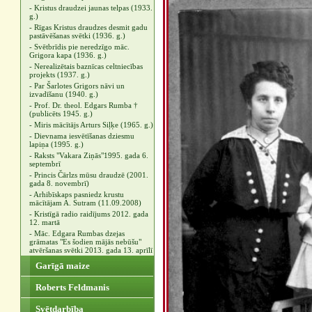
- Kristus draudzei jaunas telpas (1933.
g.)
- Rīgas Kristus draudzes desmit gadu
pastāvēšanas svētki (1936. g.)
- Svētbrīdis pie neredzīgo māc.
Grigora kapa (1936. g.)
- Nerealizētais baznīcas celtniecības
projekts (1937. g.)
- Par Šarlotes Grigors nāvi un
izvadīšanu (1940. g.)
- Prof. Dr. theol. Edgars Rumba †
(publicēts 1945. g.)
- Miris mācītājs Arturs Siļķe (1965. g.)
- Dievnama iesvētīšanas dziesmu
lapiņa (1995. g.)
- Raksts "Vakara Ziņās"1995. gada 6.
septembrī
- Princis Čārlzs mūsu draudzē (2001.
gada 8. novembrī)
- Arhibīskaps pasniedz krustu
mācītājam A. Sutram (11.09.2008)
- Kristīgā radio raidījums 2012. gada
12. martā
- Māc. Edgara Rumbas dzejas
grāmatas "Es šodien mājās nebūšu"
atvēršanas svētki 2013. gada 13. aprīlī
Garīgā maize
Roberts Feldmanis
Svētdarbība