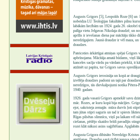
Augusts Grigors [5], Leopolds Roze [6] un R
nobeidza LU Teoloģijas fakultātes pilnu kursu
labākām liecībām un 1924. gada 26. oktobrī tik
palīga vietu Jelgavas Nikolaja draudzē, un no
aprīlis ir ievešanas diena par mācītāju tikko 
neredzīgajiem. Jaunā draudze ir vēl maza, un 
draudzes.
Pateicoties ārkārtīgai atmiņas spējai Grigors v
apbrīnojama. Mācītāja amatā būdams, viņš lika 
kanceles sacīja vārdu pa vārdam priekšā, it k
atzīmēt uz papīra, tur Grigors savus sprediķu
Augusts Grigors ierosināja un kopā ar draug
izvēlēja draudzes padomi un tajā par draudzes
neredzīgos, tās dievkalpojumi notika Pētera-P
1940. gadam.
1926. gada vasarā Grigors apmeklē savu dzim
māc. Rozes, ar kuru kopā bija mācījies. Grigo
ejot, sakristeja zemajās mūra durvīs ļoti stip
tam jūtas stipri saguris un tad ir spiests likti
Rīgas pilsētas slimnīcu, viņš pa laikam vēl nā
ciešanas, pēdējo skaidro brīdi pavadījis sting
rozei klāt nākusi asins saģiftēšana. Apglabāts
Augusta Grigora dibināto Neredzīgo Kristus d
atgūšanas. Draudze savā rīcībā ieguva vācu d