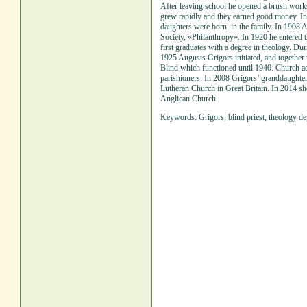
After leaving school he opened a brush wor
grew rapidly and they earned good money. In
daughters were born in the family. In 1908 Aug
Society, «Philanthropy». In 1920 he entered 
first graduates with a degree in theology. Du
1925 Augusts Grigors initiated, and together 
Blind which functioned until 1940. Church a
parishioners. In 2008 Grigors’ granddaughte
Lutheran Church in Great Britain. In 2014 s
Anglican Church.
Keywords: Grigors, blind priest, theology deg