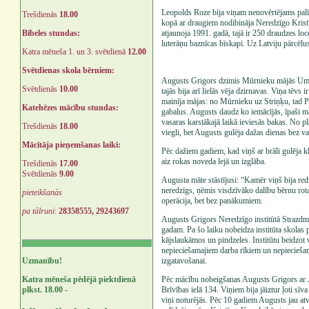
Leopolds Roze bija viņam nenovērtējams palīg
Trešdienās
18.00
kopā ar draugiem nodibināja Neredzīgo Krist
Bībeles stundas:
atjaunoja 1991. gadā, tajā ir 250 draudzes loc
luterāņu baznīcas bīskapi. Uz Latviju pārcēlu
Katra mēneša 1. un 3. svētdienā
12.00
Svētdienas skola bērniem:
Augusts Grigors dzimis Mūrnieku mājās Umur
Svētdienās
10.00
tajās bija arī lielās vēja dzirnavas. Viņa tēvs
mainīja mājas: no Mūrnieku uz Striņķu, tad P
Katehēzes mācību stundas:
gabalus. Augusts daudz ko iemācījās, īpaši 
vasaras karstākajā laikā ieviesās bakas. No p
Trešdienās
18.00
viegli, bet Augusts gulēja dažas dienas bez v
Mācītāja pieņemšanas laiki:
Pēc dažiem gadiem, kad viņš ar brāli gulēja kl
aiz rokas noveda lejā un izglāba.
Trešdienās
17.00
Svētdienās
9.00
Augusta māte stāstījusi: “Kamēr viņš bija redz
neredzīgs, ņēmis visdzīvāko dalību bērnu rota
pieteikšanās
operācija, bet bez panākumiem.
pa tālruni
:
28358555, 29243697
Augusts Grigors Neredzīgo institūtā Strazdmu
gadam. Pa šo laiku nobeidza institūta skolas p
kājslaukāmos un pindzeles. Institūtu beidzot
nepieciešamajiem darba rīkiem un nepiecieš
Uzmanību!
izgatavošanai.
Katra mēneša pēdējā piektdienā
Pēc mācību nobeigšanas Augusts Grigors ar 
plkst. 18.00 -
Brīvības ielā 134. Viņiem bija jāiztur ļoti sī
viņi noturējās. Pēc 10 gadiem Augusts jau at