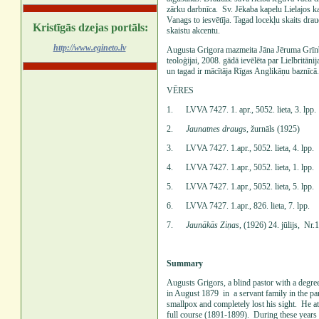
zārku darbnīca. Sv. Jēkaba kapelu Lielajos ka
Vanags to iesvētīja. Tagad locekļu skaits dra
Kristīgās dzejas portāls:
skaistu akcentu.
http://www.egineto.lv
Augusta Grigora mazmeita Jāna Jēruma Grīnbe
teoloģijai, 2008. gādā ievēlēta par Lielbritān
un tagad ir mācītāja Rīgas Anglikāņu baznīcā.
VĒRES
1. LVVA 7427. 1. apr., 5052. lieta, 3. lpp.
2.
Jaunatnes draugs,
žurnāls (1925)
3. LVVA 7427. 1.apr., 5052. lieta, 4. lpp.
4. LVVA 7427. 1.apr., 5052. lieta, 1. lpp.
5. LVVA 7427. 1.apr., 5052. lieta, 5. lpp.
6. LVVA 7427. 1.apr., 826. lieta, 7. lpp.
7.
Jaunākās Ziņas,
(1926) 24. jūlijs, Nr.
Summary
Augusts Grigors, a blind pastor with a degre
in August 1879 in a servant family in the p
smallpox and completely lost his sight. He a
full course (1891-1899). During these years