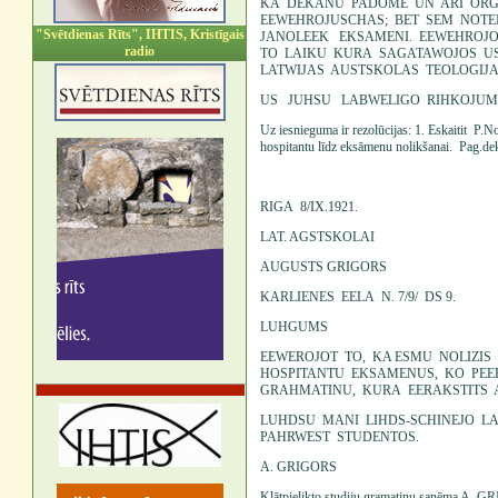
KA DEKANU PADOME UN ARI OR
EEWEHROJUSCHAS; BET SEM NOT
"Svētdienas Rīts", IHTIS, Kristīgais
JANOLEEK EKSAMENI. EEWEHROJ
radio
TO LAIKU KURA SAGATAWOJOS U
LATWIJAS AUSTSKOLAS TEOLOGIJA
US JUHSU LABWELIGO RIHKOJUMU
Uz iesnieguma ir rezolūcijas: 1. Eskaitit P.N
hospitantu līdz eksāmenu nolikšanai. Pag.de
RIGA 8/IX.1921.
LAT. AGSTSKOLAI
AUGUSTS GRIGORS
KARLIENES EELA N. 7/9/ DS 9.
LUHGUMS
EEWEROJOT TO, KA ESMU NOLIZI
HOSPITANTU EKSAMENUS, KO PEE
GRAHMATINU, KURA EERAKSTITS A
LUHDSU MANI LIHDS-SCHINEJO LA
PAHRWEST STUDENTOS.
A. GRIGORS
Klātpielikto studiju gramatiņu saņēma A. 