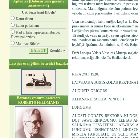
Aptaujas (Datorsistēma garantē
lūgumu ieskaitīt mani hospitantos un pēc ek
anonimitāti!)
studentos. Manu lūgumu dekānu padome ievēr
Cik bieži lasāt Bībeli?
valodā un citos priekšmetos. Pēc uzlikto eksā
Katru dienu
Visu savu studiju laiku turējos kopā ar L. R
Laiku pa laikam
priekšmetos ar mums kopā uz eksāmeniem nāca
Lasījām bez pārtraukuma ziemā un vasarā no rī
Kad ir liela nepieciešamība pēc
Tā studējot, vairs nevarēju savus spēkus zied
Dieva palīdzības
viņu pārdevu un saņemto naudu iemaksāju kā
Man nav Bībeles
iegādājās īpašumu Jaundubultos, līdzās Raiņa
Rezultāti »
Daži Latvijas Valsts Vēstures Muzeja saglab
rektoram, oriģināls rakstīts Braila rakstā.
Latvijas evaņģēliski luteriskā baznīca
RIGA 2/XI. 1920.
LATWIJAS AUGSTSKOLAS REKTORA
AUGUSTS GRIGORS
Baznīcas vēstures profesors
ALEKSANDRA IELA N.70 DS.1.
ROBERTS FELDMANIS
LUHGUMS
AUGSTI GODATS REKTORA KUNGS
DOT SAWU RIHKOJUMU. LEETAS A
SAHKUMA EESNEEDSU LATWIJAS A
LUHGUMU USNEMT MANI, LIHDSCH
MINETA FAKULTATE. US SCHO M