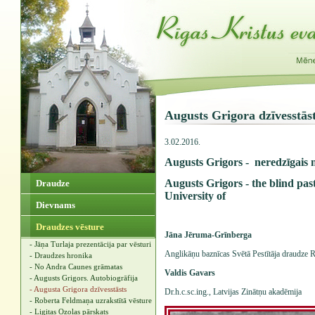
Augusts Grigora dzīvesstās
3.02.2016.
Augusts Grigors - neredzīgais m
Augusts Grigors - the blind pas
Draudze
University of
Dievnams
Draudzes vēsture
Jāna Jēruma-Grīnberga
- Jāņa Turlaja prezentācija par vēsturi
Anglikāņu baznīcas Svētā Pestītāja draudze 
- Draudzes hronika
- No Andra Caunes grāmatas
Valdis Gavars
- Augusts Grigors. Autobiogrāfija
- Augusta Grigora dzīvesstāsts
Dr.h.c.sc.ing., Latvijas Zinātņu akadēmija
- Roberta Feldmaņa uzrakstītā vēsture
- Ligitas Ozolas pārskats