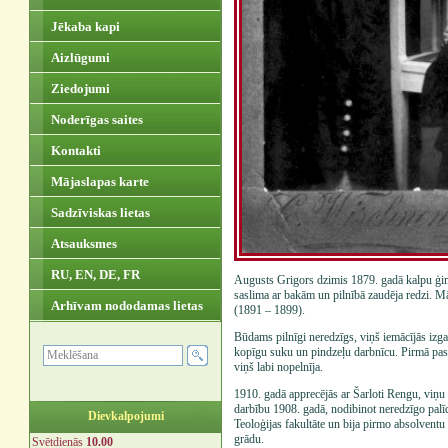
Jēkaba kapi
Aizlūgumi
Ziedojumi
Noderīgas saites
Kontakti
Mājaslapas karte
Sadzīviskas lietas
Atsauksmes
RU, EN, DE, FR
Augusts Grigors dzimis 1879. gadā kalpu ģi
saslima ar bakām un pilnībā zaudēja redzi. Mā
Arhīvam nododamas lietas
(1891 – 1899).
Būdams pilnīgi neredzīgs, viņš iemācījās izg
kopīgu suku un pindzeļu darbnīcu. Pirmā pasa
viņš labi nopelnīja.
1910. gadā apprecējās ar Šarloti Rengu, viņu
darbību 1908. gadā, nodibinot neredzīgo palīd
Dievkalpojumi
Teoloģijas fakultāte un bija pirmo absolventu 
grādu.
Svētdienās
10.00