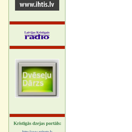
Kristīgās dzejas portāls:
http://www.egineto.lv