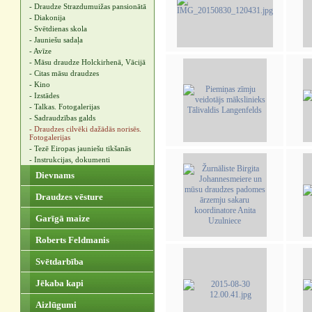
- Draudze Strazdumuižas pansionātā
- Diakonija
- Svētdienas skola
- Jauniešu sadaļa
- Avīze
- Māsu draudze Holckirhenā, Vācijā
- Citas māsu draudzes
- Kino
- Izstādes
- Talkas. Fotogalerijas
- Sadraudzības galds
- Draudzes cilvēki dažādās norisēs.
Fotogalerijas
- Tezē Eiropas jauniešu tikšanās
- Instrukcijas, dokumenti
Dievnams
Draudzes vēsture
Garīgā maize
Roberts Feldmanis
Svētdarbība
Jēkaba kapi
Aizlūgumi