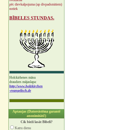
svētdienā
pēc dievkalpojuma (ap divpadsmitiem)
notiek
BĪBELES STUNDAS.
Holckirhenes māsu
draudzes mājaslapa:
http://www.holzkirchen
-evangelisch.de
Aptaujas (Datorsistēma garantē
anonimitāti!)
Cik bieži lasāt Bībeli?
Katru dienu