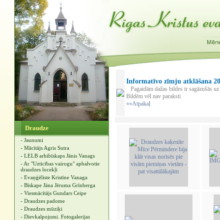
Informatīvo zīmju atklāšana 20
Pagaidām dažas bildes ir sagāzušās uz 
Bildēm vēl nav paraksti
««Atpakaļ
Draudze
- Jaunumi
- Mācītājs Agris Sutra
- LELB arhibīskaps Jānis Vanags
- Ar "Uzticības vairogu" apbalvotie
draudzes locekļi
- Evaņģēliste Kristīne Vanaga
- Bīskape Jāna Jēruma Grīnberga
- Viesmācītājs Gundars Ceipe
- Draudzes padome
- Draudzes mūziķi
- Dievkalpojumi. Fotogalerijas