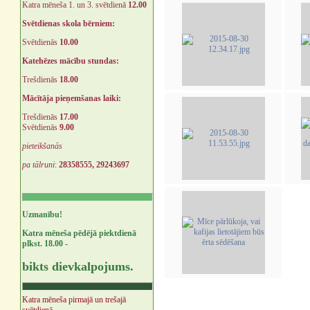
Katra mēneša 1. un 3. svētdienā
12.00
Svētdienas skola bērniem:
Svētdienās
10.00
Katehēzes mācību stundas:
Trešdienās
18.00
Mācītāja pieņemšanas laiki:
Trešdienās
17.00
Svētdienās
9.00
pieteikšanās
pa tālruni
:
28358555, 29243697
Uzmanību!
Katra mēneša pēdējā piektdienā
plkst. 18.00 -
bikts dievkalpojums.
Katra mēneša pirmajā un trešajā