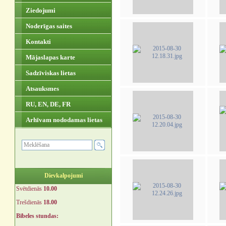
Ziedojumi
Noderīgas saites
Kontakti
Mājaslapas karte
Sadzīviskas lietas
Atsauksmes
RU, EN, DE, FR
Arhīvam nododamas lietas
Dievkalpojumi
Svētdienās
10.00
Trešdienās
18.00
Bībeles stundas: