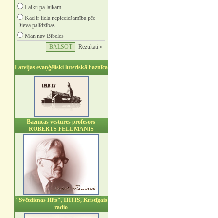
Laiku pa laikam
Kad ir liela nepieciešamība pēc
Dieva palīdzības
Man nav Bībeles
Rezultāti »
Latvijas evaņģēliski luteriskā baznīca
Baznīcas vēstures profesors
ROBERTS FELDMANIS
"Svētdienas Rīts", IHTIS, Kristīgais
radio