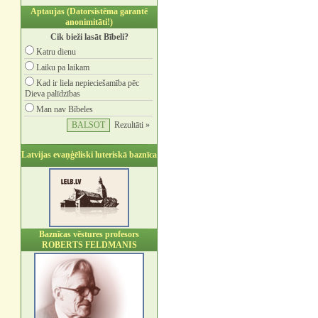
Aptaujas (Datorsistēma garantē
anonimitāti!)
Cik bieži lasāt Bībeli?
Katru dienu
Laiku pa laikam
Kad ir liela nepieciešamība pēc
Dieva palīdzības
Man nav Bībeles
Rezultāti »
Latvijas evaņģēliski luteriskā baznīca
Baznīcas vēstures profesors
ROBERTS FELDMANIS