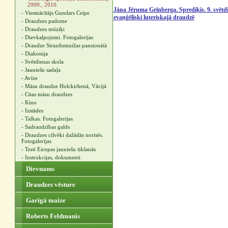
2009., 2010.
Jāna Jēruma Grīnberga. Sprediķis. 9. svētd
- Viesmācītājs Gundars Ceipe
evaņģēliski luteriskajā draudzē
- Draudzes padome
- Draudzes mūziķi
- Dievkalpojumi. Fotogalerijas
- Draudze Strazdumuižas pansionātā
- Diakonija
- Svētdienas skola
- Jauniešu sadaļa
- Avīze
- Māsu draudze Holckirhenā, Vācijā
- Citas māsu draudzes
- Kino
- Izstādes
- Talkas. Fotogalerijas
- Sadraudzības galds
- Draudzes cilvēki dažādās norisēs.
Fotogalerijas
- Tezē Eiropas jauniešu tikšanās
- Instrukcijas, dokumenti
Dievnams
Draudzes vēsture
Garīgā maize
Roberts Feldmanis