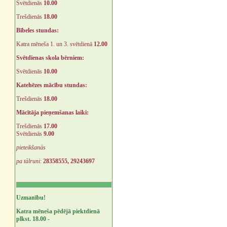
Svētdienās
10.00
Trešdienās
18.00
Bībeles stundas:
Katra mēneša 1. un 3. svētdienā
12.00
Svētdienas skola bērniem:
Svētdienās
10.00
Katehēzes mācību stundas:
Trešdienās
18.00
Mācītāja pieņemšanas laiki:
Trešdienās
17.00
Svētdienās
9.00
pieteikšanās
pa tālruni
:
28358555, 29243697
Uzmanību!
Katra mēneša pēdējā piektdienā
plkst. 18.00 -