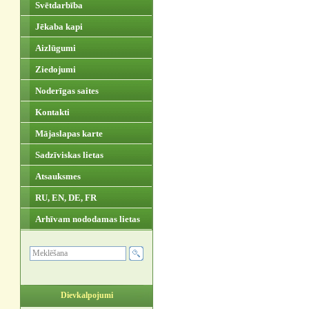
Svētdarbība
Jēkaba kapi
Aizlūgumi
Ziedojumi
Noderīgas saites
Kontakti
Mājaslapas karte
Sadzīviskas lietas
Atsauksmes
RU, EN, DE, FR
Arhīvam nododamas lietas
Dievkalpojumi