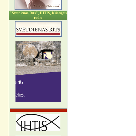
"Svētdienas Rīts", IHTIS, Kristīgais
radio