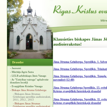
Klausieties bīskapes Jānas 
audioierakstus!
Jāna Jēruma Grīnberga. Sprediķis. 1. Adven
Draudze
- Jaunumi
Jāna Jēruma Grīnberga. Sprediķis. Trinitati
- Mācītājs Agris Sutra
- LELB arhibīskaps Jānis Vanags
Jāna Jēruma Grīnberga. Sprediķis. Tempļa s
novembrī (12:40)
- Ar "Uzticības vairogu" apbalvotie
draudzes locekļi
- Evaņģēliste Kristīne Vanaga
Jāna Jēruma Grīnberga Sprediķis. 13. svētd
- Bīskape Jāna Jēruma Grīnberga
Kristus evaņģēliski luteriskajā draudzē
- Bīskapes Jānas Jērumas
Grīnbergas sprediķu audioieraksti,
Jāna Jēruma Grīnberga. Sprediķis. 11. svēt
2011, 2012., 2013
Kristus evaņgēliski luteriskajā draudzē
- Bīskapes Jānas Jērumas
Grīnbergas sprediķu audioieraksti,