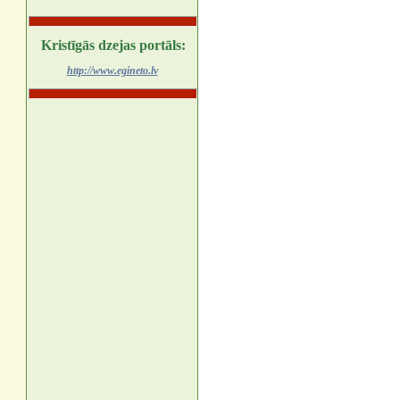
Kristīgās dzejas portāls:
http://www.egineto.lv