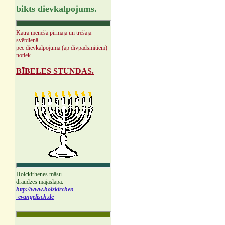
bikts dievkalpojums.
Katra mēneša pirmajā un trešajā
svētdienā
pēc dievkalpojuma (ap divpadsmitiem)
notiek
BĪBELES STUNDAS.
Holckirhenes māsu
draudzes mājaslapa:
http://www.holzkirchen
-evangelisch.de