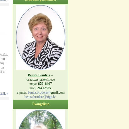
stīts,
s un
doju.
 un
lā un
Benita Brūdere
–
draudzes priekšniece
mājās
67916407
mob.
26412555
e-pasts:
benita.brudere@
gmail.com
tālāk »
benita.brudere@riga.lv
Evaņģēliste