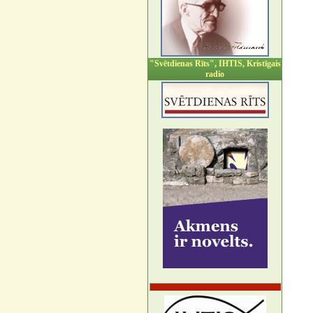
"Svētdienas Rīts", IHTIS, Kristīgais
radio