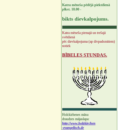
Katra mēneša pēdējā piektdienā
plkst. 18.00 -
bikts dievkalpojums.
Katra mēneša pirmajā un trešajā
svētdienā
pēc dievkalpojuma (ap divpadsmitiem)
notiek
BĪBELES STUNDAS.
Holckirhenes māsu
draudzes mājaslapa:
http://www.holzkirchen
-evangelisch.de