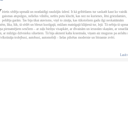
V
īrietis sēdēja upmalā un neatlaidīgi raudzījās ūdenī. It kā gribēdams tur saskatīt kaut ko vairāk
gaismas atspulgus, nelielus vilnīšu, netīru putu klucīti, kas nez no kurienes, lēni griezdamies,
peldēja garām. Tas bija tikai atavisms, viņš to zināja, kas tūkstošiem gadu ilgi neskaitāmām
ēm, lika, lūk, tā sēdēt un blenzt kustīgajā, mūžam mainīgajā klājienā tur, lejā. Tā nebija tā upma
iņa pirmatnējiem senčiem – ar zaļu biežņu visapkārt, ar dīvainām un ierastām skaņām, ar smarž
, ar milzīgu dzīvnieku siluetiem. Tā bija akmenī kalta krastmala, viņam aiz muguras pa asfaltu 
švīkstināja trolejbusi, autobusi, automobiļi – lielas pilsētas modernie un bīstamie zvēri.
Lasīt 