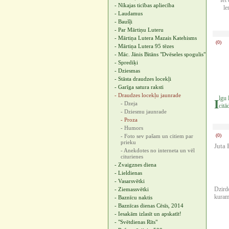
"Iet 
- Nīkajas ticības apliecība
le
- Laudamus
- Baušļi
- Par Mārtiņu Luteru
- Mārtiņa Lutera Mazais Katehisms
(0)
- Mārtiņa Lutera 95 tēzes
- Māc. Jānis Bitāns "Dvēseles spogulis"
- Sprediķi
- Dziesmas
- Stāsta draudzes locekļi
- Garīga satura raksti
- Draudzes locekļu jaunrade
I
lgu 
- Dzeja
cit
- Dziesmu jaunrade
- Proza
- Humors
(0)
- Foto sev pašam un citiem par
prieku
Juta 
- Anekdotes no interneta un vēl
citurienes
- Zvaigznes diena
- Lieldienas
- Vasarsvētki
Dzirdo
- Ziemassvētki
kuram 
- Baznīcu naktis
- Baznīcas dienas Cēsīs, 2014
- Iesakām izlasīt un apskatīt!
- "Svētdienas Rīts"