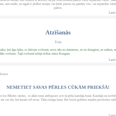
diena no dienas, līdz beidzot tu atceries, ka pie senā nostāsta palicis viens nepateikts vārds. Sak
mts, tam notikt, un tagad ir jāslīkst neziņā, vai darīts pareizi un pateikts viss, vai nepateikts vārds
palicis.
Lasīt 
Atzīšanās
Eseja
laiku, ļoti ilgu laiku, es dzīvoju svešumā, nevis tālu no dzimtenes, ne no draugiem, ne radiem, ta
ādāks svešums. Šajā svešumā nebija ticības mūsu Kungam.
Lasīt 
Beiere
NEMETIET SAVAS PĒRLES CŪKĀM PRIEKŠĀ!
t šos Bībeles vārdus, es allaž esmu iztēlojusies sevi tā pērļu kaisītāja lomā. Kaisītāja un izvērtē
tās var dot, bet kuram vēl nevar. Tāda cienīga loma. Bet šoreiz gribētos mazliet pievērsties ruk
Lasīt 