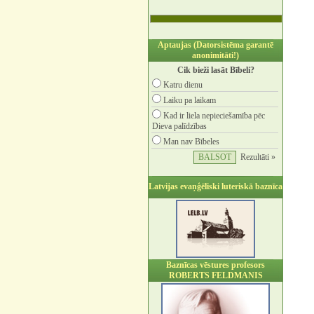
Aptaujas (Datorsistēma garantē
anonimitāti!)
Cik bieži lasāt Bībeli?
Katru dienu
Laiku pa laikam
Kad ir liela nepieciešamība pēc
Dieva palīdzības
Man nav Bībeles
Rezultāti »
Latvijas evaņģēliski luteriskā baznīca
Baznīcas vēstures profesors
ROBERTS FELDMANIS