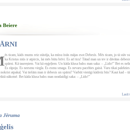
a Beiere
PĀRNI
ēs ticam, kāds mums reiz stāstīja, ka mūsu īstās mājas esot Debesīs. Mēs ticam, jo tā stāv rak
M
ka Kristus mūs ir atpircis, lai mēs būtu brīvi. Es arī ticu! Tātad man un tev ir dāvātas debesi
spārni. Kā taureņiem. Vai kā eņģeļiem. Un kāda klusa balss man saka: – „Lido!” Bet es neli
Es rāpoju. Es neesmu viegla. Es esmu smaga. Es nevaru pacelties gaisā. Varu tikai palekties
nokrist atpakaļ. Vai tiešām man ir debesis un spārni? Varbūt vienīgi kādreiz būs? Kaut kad – tā
iktā nākotnē. Bet kāda klusa balss man neatlaidīgi saka: – „Lido!”
Lasīt 
a Jēruma
ģelis