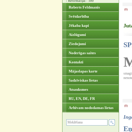
- Reformācijai - 500
Roberts Feldmanis
(0)
Svētdarbība
Jut
Jēkaba kapi
Aizlūgumi
S
Ziedojumi
Noderīgas saites
Kontakti
Mājaslapas karte
smagi 
nenote
Sadzīviskas lietas
Atsauksmes
RU, EN, DE, FR
(0)
Arhīvam nododamas lietas
Ing
Eņ