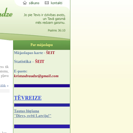
Par mājaslapu
Mājaslapas karte -
ŠEIT
Statistika -
ŠEIT
ss tik
E-pasts:
aismu,
kristusdraudze@gmail.com
 pļavu
tālāk »
TĒVREIZE
Tautas lūgšana
"Dievs, svētī Latviju!"