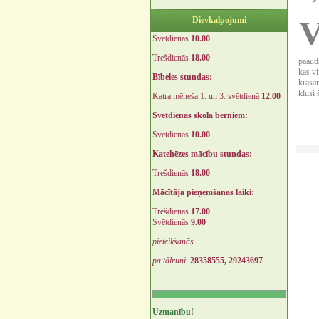
Dievkalpojumi
Svētdienās
10.00
Trešdienās
18.00
paaudz
kas v
Bībeles stundas:
krāsām
klusi 
Katra mēneša 1. un 3. svētdienā
12.00
Svētdienas skola bērniem:
Svētdienās
10.00
Katehēzes mācību stundas:
Trešdienās
18.00
Mācītāja pieņemšanas laiki:
Trešdienās
17.00
Svētdienās
9.00
pieteikšanās
pa tālruni
:
28358555, 29243697
Uzmanību!