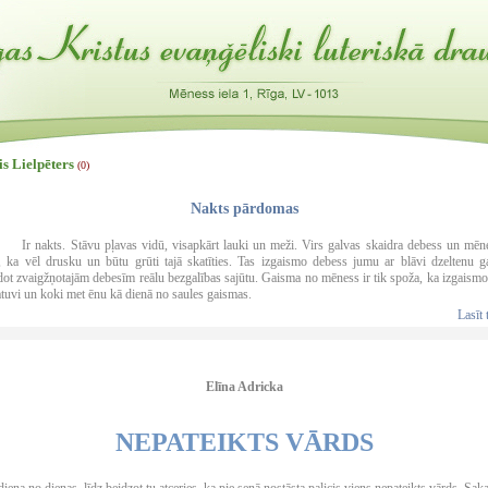
s Lielpēters
(0)
Nakts pārdomas
kts. Stāvu pļavas vidū, visapkārt lauki un meži. Virs galvas skaidra debess un mēne
, ka vēl drusku un būtu grūti tajā skatīties. Tas izgaismo debess jumu ar blāvi dzeltenu g
dot zvaigžņotajām debesīm reālu bezgalības sajūtu. Gaisma no mēness ir tik spoža, ka izgaismo
atuvi un koki met ēnu kā dienā no saules gaismas.
Lasīt 
Elīna Adricka
NEPATEIKTS VĀRDS