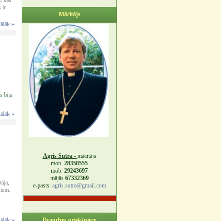
a, kas
 ir
Mācītājs
tālāk »
s bija
tālāk »
Agris Sutra -
mācītājs
mob.
28358555
mob.
29243697
mājās
67332369
tāja,
e-pasts:
agris.sutra@gmail.com
šiem.
tālāk »
Draudzes priekšniece