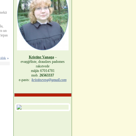
 nekā
la,
ām un
riepas
Kristīne Vanaga
–
tālāk »
evaņģēliste, draudzes padomes
rakstvede
mājās 67014781
mob.
26563337
e-pasts:
kristinevng@gmail.com